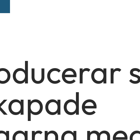
Tjänsteområden
Elarbeten
Referens
oducerar s
i kapade
garna med