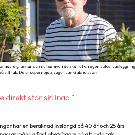
närmaste grannar och nu har även de skaffat en egen solcellsanläggnin
på sitt tak. De är supernöjda, säger Jan Gabrielsson.
 direkt stor skillnad.”
ingar har en beräknad livslängd på 40 år och 25 års
 passar många fastighetsägare på att byta tak