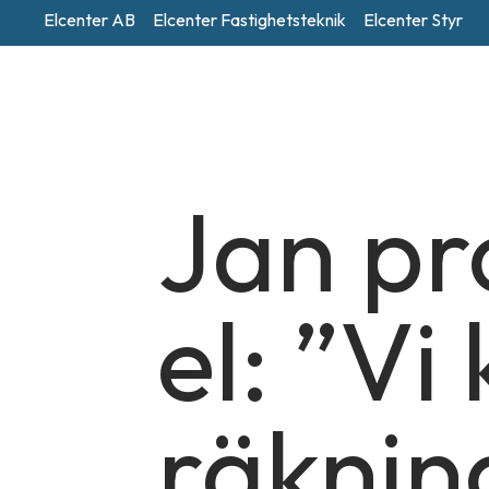
Elcenter AB
Elcenter Fastighetsteknik
Elcenter Styr
Jan pr
el: ”V
räknin