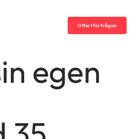
er
Om Elcenter
Karriär
Offertförfrågan
in egen
 35