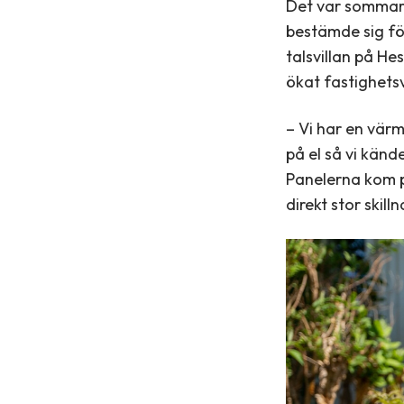
Det var sommar
bestämde sig för
talsvillan på He
ökat fastighetsv
– Vi har en vär
på el så vi känd
Panelerna kom på
direkt stor skil