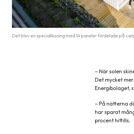
Det blev en speciallösning med 14 paneler fördelade på car
– När solen ski
Det mycket mer ä
Energibolaget, 
– På nätterna d
har sparat mång
procent hittills.