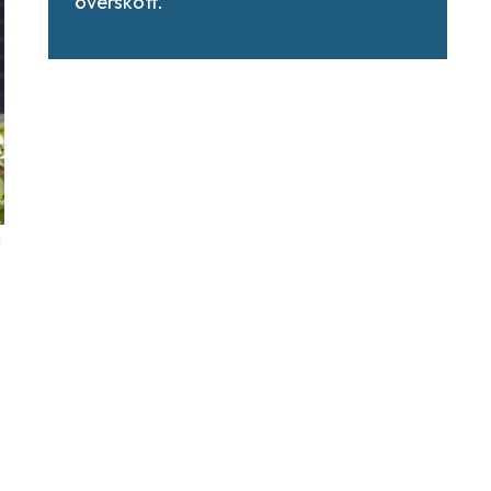
överskott.
g