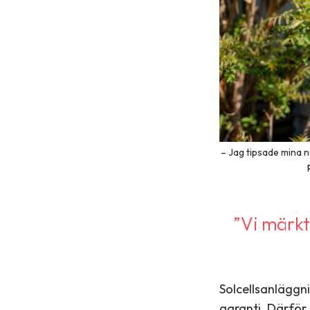
– Jag tipsade mina 
”Vi märkte
Solcellsanläggn
garanti. Därför