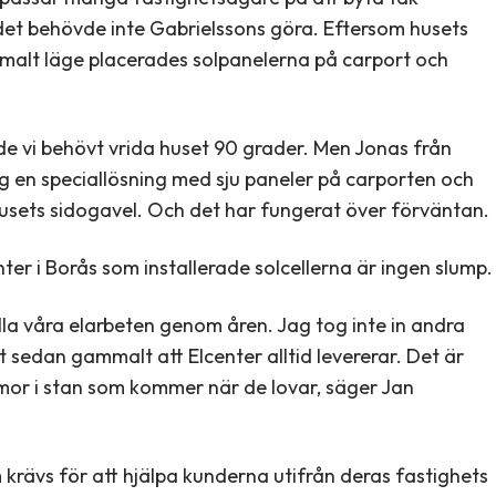
det behövde inte Gabrielssons göra. Eftersom husets
timalt läge placerades solpanelerna på carport och
de vi behövt vrida huset 90 grader. Men Jonas från
og en speciallösning med sju paneler på carporten och
usets sidogavel. Och det har fungerat över förväntan.
nter i Borås som installerade solcellerna är ingen slump.
lla våra elarbeten genom åren. Jag tog inte in andra
t sedan gammalt att Elcenter alltid levererar. Det är
rmor i stan som kommer när de lovar, säger Jan
 krävs för att hjälpa kunderna utifrån deras fastighets