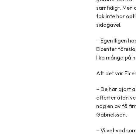
samtidigt. Men 
tak inte har op
sidogavel.
– Egentligen ha
Elcenter föresl
lika många på h
Att det var Elce
– De har gjort a
offerter utan ve
nog en av få fi
Gabrielsson.
– Vi vet vad som